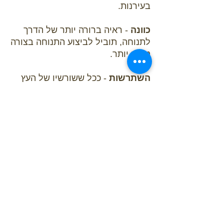
בעירנות.
כוונה
- ראיה ברורה יותר של הדרך
לתנוחה, תוביל לביצוע התנוחה בצורה
טובה יותר.
השתרשות
- ככל ששורשיו של העץ
עמוקים יותר, הוא יהיה חזק ויציב
יותק. בדומה לכך, ככל שנאפשר
לחלק שבא במגע עם האדמה
לשקוע
ולהשתרש לתוכה, כך תתקבל יציבות
ועם זאת תחושת קלילות.
חיבור
- כל החלקים בגוף מהווים
יחידה אחת. אנו צריכים ליצור במודע
את הכיוונים ההופכיים, בו זמנית,
כאשר אנו בתזוזה, כדי
להרוויח
מקסימום מרחב ונוחיות
במפרקים וכך כל חלקי הגוף פועלים