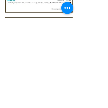
© Nirefrati.co.il
052-8909313